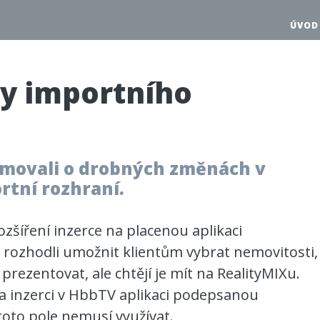
ÚVOD
y importního
rmovali o drobných změnách v
tní rozhraní.
ozšíření inzerce na placenou aplikaci
rozhodli umožnit klientům vybrat nemovitosti,
prezentovat, ale chtějí je mít na RealityMIXu.
 na inzerci v HbbTV aplikaci podepsanou
toto pole nemusí využívat.