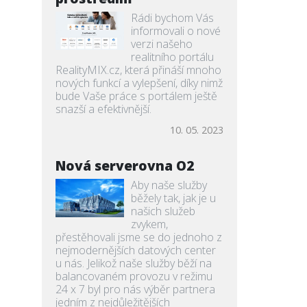
Rádi bychom Vás
informovali o nové
verzi našeho
realitního portálu
RealityMIX.cz, která přináší mnoho
nových funkcí a vylepšení, díky nimž
bude Vaše práce s portálem ještě
snazší a efektivnější.
10. 05. 2023
Nová serverovna O2
Aby naše služby
běžely tak, jak je u
našich služeb
zvykem,
přestěhovali jsme se do jednoho z
nejmodernějších datových center
u nás. Jelikož naše služby běží na
balancovaném provozu v režimu
24 x 7 byl pro nás výběr partnera
jedním z nejdůležitějších