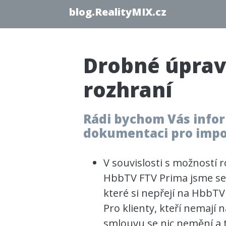
blog.RealityMIX.cz
Drobné úprav
rozhraní
Rádi bychom Vás info
dokumentaci pro impor
V souvislosti s možností r
HbbTV FTV Prima jsme se 
které si nepřejí na HbbTV 
Pro klienty, kteří nemají
smlouvu se nic nemění a 