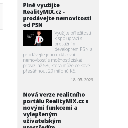
Plně využijte
RealityMIX.cz -
prodávejte nemovitosti
od PSN
Využijte příležitosti
k spolupráci s
prestižním
developrem PSN a
prodávejte jeho exkluzivní
nemovitosti s možností získat
provizi až 5%, která může celkově
přesáhnout 20 milionů Kč.
18. 05. 2023
Nová verze realitního
portálu RealityMIX.cz s
novými funkcemi a
vylepšeným
uživatelským
prostředím