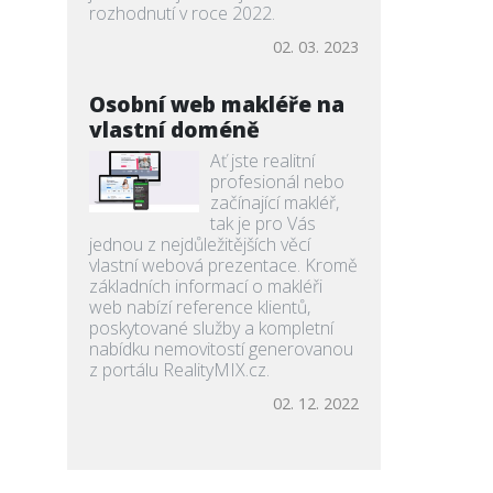
rozhodnutí v roce 2022.
02. 03. 2023
Osobní web makléře na
vlastní doméně
Ať jste realitní
profesionál nebo
začínající makléř,
tak je pro Vás
jednou z nejdůležitějších věcí
vlastní webová prezentace. Kromě
základních informací o makléři
web nabízí reference klientů,
poskytované služby a kompletní
nabídku nemovitostí generovanou
z portálu RealityMIX.cz.
02. 12. 2022