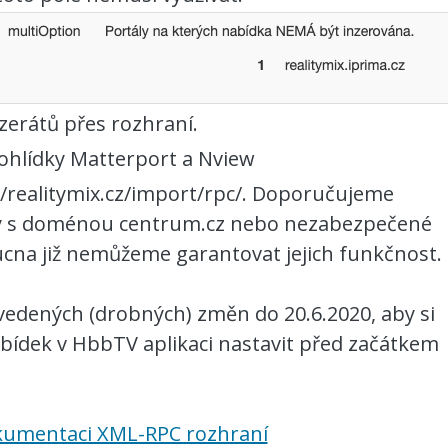
erátů přes rozhraní.
ohlídky Matterport a Nview
//realitymix.cz/import/rpc/. Doporučujeme
nty s doménou centrum.cz nebo nezabezpečené
ucna již nemůžeme garantovat jejich funkčnost.
vedených (drobných) změn do 20.6.2020, aby si
nabídek v HbbTV aplikaci nastavit před začátkem
umentaci XML-RPC rozhraní