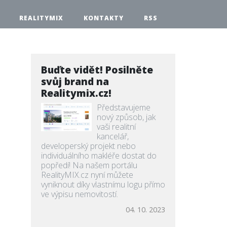
REALITYMIX
KONTAKTY
RSS
Buďte vidět! Posilněte
svůj brand na
Realitymix.cz!
Představujeme
nový způsob, jak
vaši realitní
kancelář,
developerský projekt nebo
individuálního makléře dostat do
popředí! Na našem portálu
RealityMIX.cz nyní můžete
vyniknout díky vlastnímu logu přímo
ve výpisu nemovitostí.
04. 10. 2023