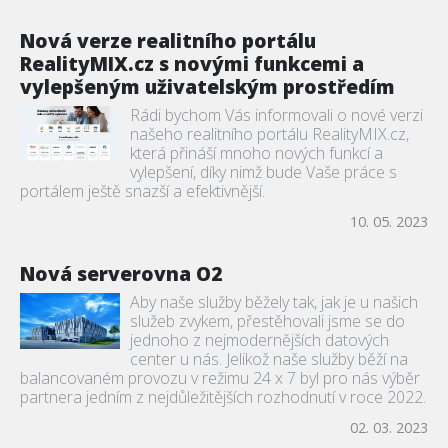
Nová verze realitního portálu
RealityMIX.cz s novými funkcemi a
vylepšeným uživatelským prostředím
Rádi bychom Vás informovali o nové verzi
našeho realitního portálu RealityMIX.cz,
která přináší mnoho nových funkcí a
vylepšení, díky nimž bude Vaše práce s
portálem ještě snazší a efektivnější.
10. 05. 2023
Nová serverovna O2
Aby naše služby běžely tak, jak je u našich
služeb zvykem, přestěhovali jsme se do
jednoho z nejmodernějších datových
center u nás. Jelikož naše služby běží na
balancovaném provozu v režimu 24 x 7 byl pro nás výběr
partnera jedním z nejdůležitějších rozhodnutí v roce 2022.
02. 03. 2023