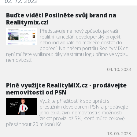
02. 12. 2022
Buďte vidět! Posilněte svůj brand na
Realitymix.cz!
Představujeme nový způsob, jak vaši
realitní kancelář, developerský projekt
nebo individuálního makléře dostat do
popředí! Na našem portálu RealityMIX.cz
nyní můžete vyniknout díky vlastnímu logu přímo ve výpisu
nemovitostí.
04. 10. 2023
Plně využijte RealityMIX.cz - prodávejte
nemovitosti od PSN
Využijte příležitosti k spolupráci s
prestižním developrem PSN a prodávejte
jeho exkluzivní nemovitosti s možností
získat provizi až 5%, která může celkově
přesáhnout 20 milionů Kč.
18. 05. 2023